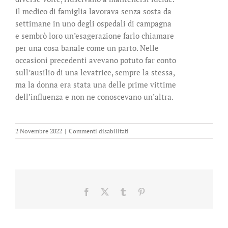
Il medico di famiglia lavorava senza sosta da
settimane in uno degli ospedali di campagna
e sembrò loro un’esagerazione farlo chiamare
per una cosa banale come un parto. Nelle
occasioni precedenti avevano potuto far conto
sull’ausilio di una levatrice, sempre la stessa,
ma la donna era stata una delle prime vittime
dell’influenza e non ne conoscevano un’altra.
su
2 Novembre 2022
|
Commenti disabilitati
Violeta.
Copia
autografata
su
ex
libris
Facebook
X
Tumblr
Pinterest